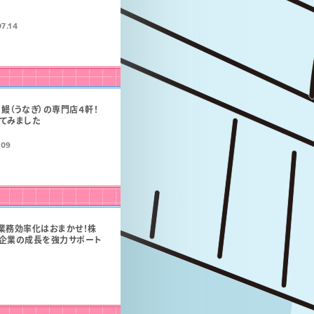
7.14
鰻（うなぎ）の専門店４軒！
てみました
.09
業務効率化はおまかせ！株
企業の成長を強力サポート