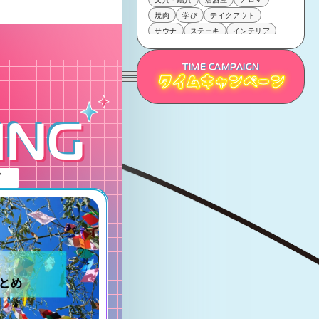
焼肉
学び
テイクアウト
サウナ
ステーキ
インテリア
お土産
鉄板焼き
雑貨
さく飲み
カレー
肉
TIME CAMPAIGN
タイムキャンペーン
タイムキャンペーン
タイムキャンペーン
ING
グ