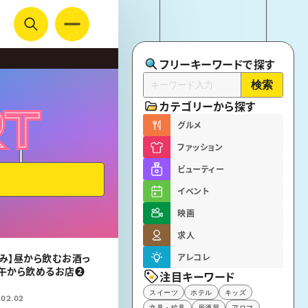
フリーキーワードで探す
検索
カテゴリーから探す
RT
RT
グルメ
ファッション
ビューティー
イベント
映画
求人
み】昼から飲むお酒っ
アレコレ
正午から飲めるお店❷
注目キーワード
スイーツ
ホテル
キッズ
.02.02
文具・絵具
居酒屋
アロマ