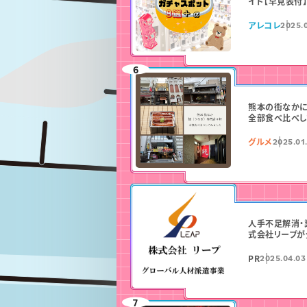
イド【早見表付】
アレコレ
2025.0
熊本の街なかに
全部食べ比べし
グルメ
2025.01
人手不足解消・
式会社リープが
PR
2025.04.03