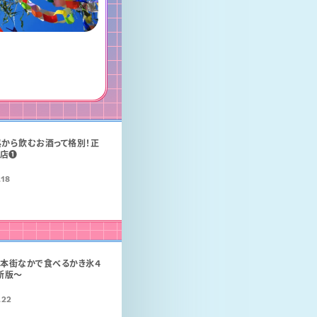
昼から飲むお酒って格別！正
店❶
.18
熊本街なかで食べるかき氷４
新版〜
.22