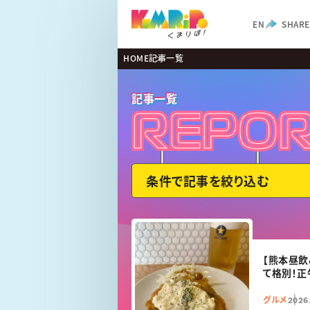
EN
SHARE
HOME
記事一覧
記事一覧
REPO
REPO
条件で記事を絞り込む
【熊本昼飲
て格別！
グルメ
2026