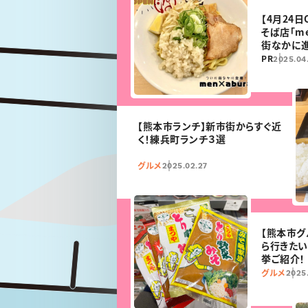
【4月24
そば店「me
街なかに
尽くせ！
PR
2025.04
【熊本市ランチ】新市街からすぐ近
く！練兵町ランチ３選
グルメ
2025.02.27
【熊本市グ
ら行きた
挙ご紹介！
グルメ
2025.