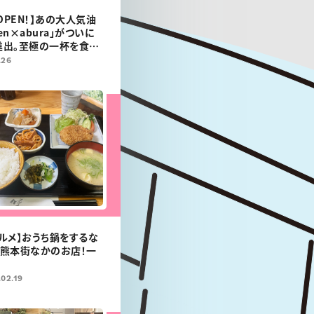
日OPEN！】あの大人気油
n×abura」がついに
進出。至極の一杯を食べ
.26
ルメ】おうち鍋をするな
い熊本街なかのお店！一
02.19