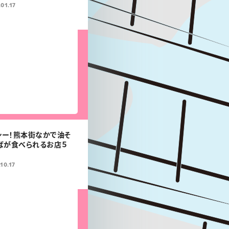
ン！
01.17
シー！熊本街なかで油そ
ばが食べられるお店５
10.17