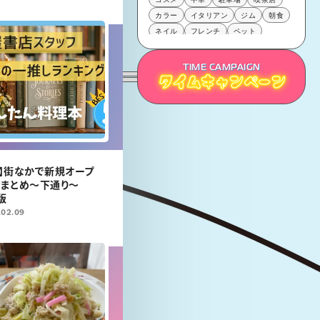
カラー
イタリアン
ジム
朝食
ネイル
フレンチ
ペット
駐輪場
多国籍料理
動物
シェアサービス
TIME CAMPAIGN
タイムキャンペーン
タイムキャンペーン
タイムキャンペーン
】街なかで新規オープ
店まとめ〜下通り〜
版
.02.09