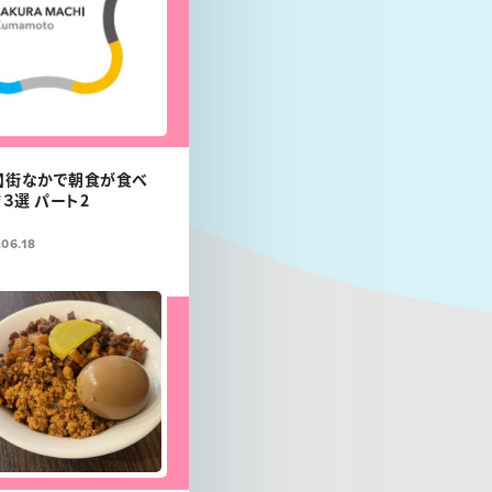
】街なかで朝食が食べ
３選 パート2
06.18