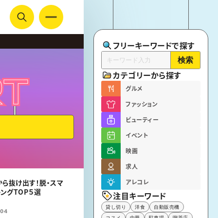
フリーキーワードで探す
検索
カテゴリーから探す
RT
RT
グルメ
ファッション
ビューティー
イベント
映画
求人
から抜け出す！脱・スマ
アレコレ
ングTOP５選
注目キーワード
貸し切り
洋食
自動販売機
.04
コスメ
中華
駐車場
喫茶店