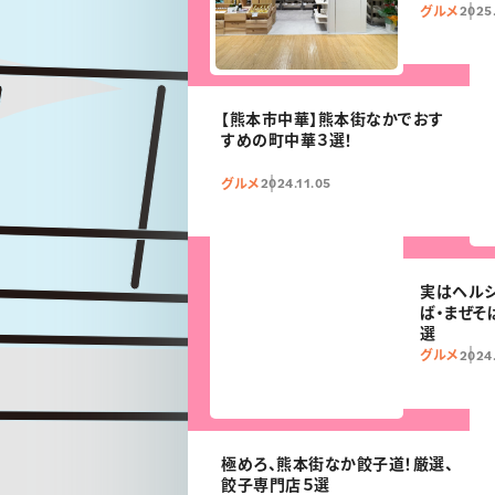
8日オープ
グルメ
2025.
【熊本市中華】熊本街なかでおす
すめの町中華３選！
グルメ
2024.11.05
実はヘル
ば・まぜそ
選
グルメ
2024.
極めろ、熊本街なか餃子道！厳選、
餃子専門店５選