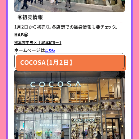
◉初売情報
1月2日から初売り。各店舗での福袋情報も要チェック。
HAB＠
熊本市中央区手取本町5ー1
ホームページは
こちら
COCOSA【1月2日】