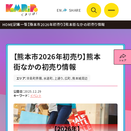
EN
SHARE
HOME
記事一覧
【熊本市2026年初売り】熊本街なかの初売り情報
【熊本市2026年初売り】熊本
街なかの初売り情報
エリア：
辛島町界隈
水道町
上通り
広町
熊本城周辺
公開日：
2025.12.29
キーワード：
イベント