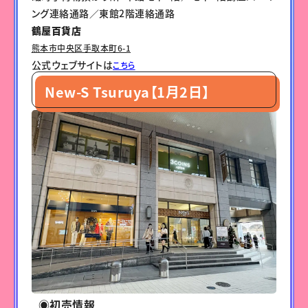
ング連絡通路／東館2階連絡通路
鶴屋百貨店
熊本市中央区手取本町6-1
公式ウェブサイトは
こちら
New-S Tsuruya【1月2日】
◉初売情報