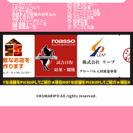
トップページ
記事カテゴリー
くまりぽ！について
グルメ記事
ライター紹介
ファッション記事
取材および掲載のお申込み
ビューティー記事
お問い合わせ
イベント記事
プライバシーポリシー
映画記事
掲載イベント一覧
求人記事
掲載店一覧
アレコレ記事
店舗をPICKUPしてご紹介
★現在HOTな店舗をPICKUPしてご紹介
★現在HOTな店
©KUMARIPO All rights reserved.