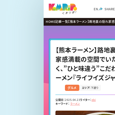
EN
SHARE
HOME
記事一覧
【熊本ラーメン】路地裏の隠れ家感
味違う”こだわりのラーメン『ライ
【熊本ラーメン】路地
家感満載の空間でい
く、”ひと味違う”こだ
ーメン『ライフイズジ
PR
グルメ
エリア：
下通り
公開日：
2025.04.23
ライター：
ebi
キーワード：
ラーメン