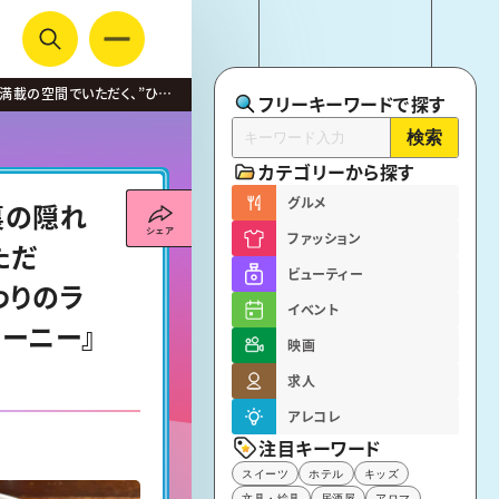
満載の空間でいただく、”ひと
フリーキーワードで探す
フイズジャーニー』
検索
カテゴリーから探す
グルメ
裏の隠れ
ファッション
ただ
ビューティー
わりのラ
イベント
ャーニー』
映画
求人
アレコレ
注目キーワード
スイーツ
ホテル
キッズ
文具・絵具
居酒屋
アロマ