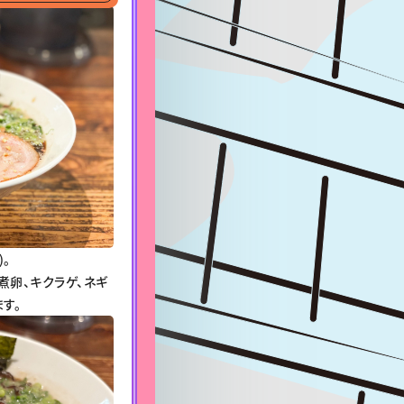
。
煮卵、キクラゲ、ネギ
す。