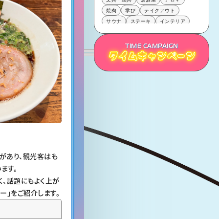
焼肉
学び
テイクアウト
サウナ
ステーキ
インテリア
お土産
鉄板焼き
雑貨
さく飲み
カレー
肉
TIME CAMPAIGN
タイムキャンペーン
タイムキャンペーン
タイムキャンペーン
があり、観光客はも
ます。
く、話題にもよく上が
ー」をご紹介します。