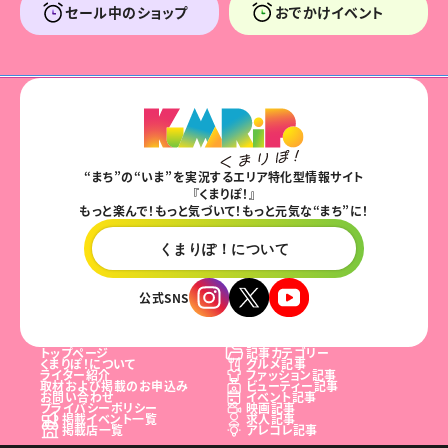
セール中のショップ
おでかけイベント
“まち”の“いま”を実況するエリア特化型情報サイト
『くまりぽ！』
もっと楽んで！もっと気づいて！もっと元気な“まち”に！
くまりぽ！について
公式SNS
トップページ
記事カテゴリー
くまりぽ！について
グルメ記事
ライター紹介
ファッション記事
取材および掲載のお申込み
ビューティー記事
お問い合わせ
イベント記事
プライバシーポリシー
映画記事
掲載イベント一覧
求人記事
掲載店一覧
アレコレ記事