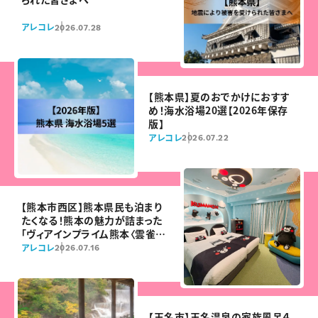
アレコレ
2026.07.28
【熊本県】夏のおでかけにおすす
め！海水浴場20選【2026年保存
版】
アレコレ
2026.07.22
【熊本市西区】熊本県民も泊まり
たくなる！熊本の魅力が詰まった
「ヴィアインプライム熊本〈雲雀の
湯〉」が7月22日オープン
アレコレ
2026.07.16
【玉名市】玉名温泉の家族風呂４