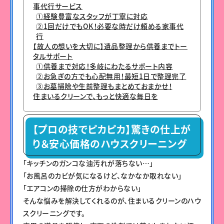
事代行サービス
①経験豊富なスタッフが丁寧に対応
②1回だけでもOK！必要な時だけ頼める家事代
行
【故人の想いを大切に】遺品整理から供養までトー
タルサポート
①供養まで対応！多岐にわたるサポート内容
②お急ぎの方でも心配無用！最短1日で整理完了
③お墓掃除や生前整理もまとめておまかせ！
住まいるクリーンで、もっと快適な毎日を
【プロの技でピカピカ】驚きの仕上が
り＆安心価格のハウスクリーニング
「キッチンのガンコな油汚れが落ちない…」
「お風呂のカビが気になるけど、なかなか取れない」
「エアコンの掃除の仕方がわからない」
そんな悩みを解決してくれるのが、住まいるクリーンのハウ
スクリーニングです。