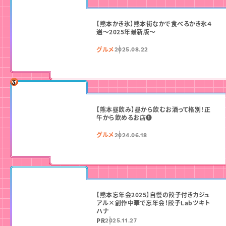
【熊本かき氷】熊本街なかで食べるかき氷４
選〜2025年最新版〜
グルメ
2025.08.22
【熊本昼飲み】昼から飲むお酒って格別！正
午から飲めるお店❶
グルメ
2024.06.18
【熊本忘年会2025】自慢の餃子付きカジュ
アル×創作中華で忘年会！餃子Labツキト
ハナ
PR
2025.11.27