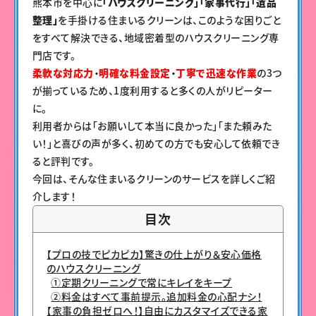
熊本市を中心に
「ハウスクリーニング」「家事代行」「遺品
整理」
を手掛ける住まいるクリーンは、このような困りごと
をすべて解決できる、地域密着型のハウスクリーニング専
門店です。
柔軟な対応力
・
明確な料金設定
・
丁寧で迅速な作業
の3つ
が揃っているため、1度利用すると多くの人がリピーター
に。
利用者からは「お願いして本当に良かった」「また頼みた
い！」と喜びの声が多く、初めての方でも安心して依頼でき
ると評判です。
今回は、そんな住まいるクリーンのサービスを詳しくご紹
介します！
目次
【プロの技でピカピカ】驚きの仕上がり＆安心価格
のハウスクリーニング
①定期クリーニングで常にキレイをキープ
②料金はすべて事前提示。追加料金の心配ナシ！
【家事の負担ゼロへ！】自由にカスタマイズできる家