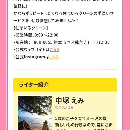
気軽に！
かならずリピートしたくなる住まいるクリーンの手厚いサ
ービスを、ぜひ体感してみませんか？
【住まいるクリーン】
・営業時間：9:00〜22:00
・所在地：〒860-0055 熊本市西区蓮台寺1丁目12-33
・公式ウェブサイトは
こちら
・公式Instagramは
こちら
ライター紹介
中塚 えみ
なかつか えみ
5歳の息子を育てる一児の母。
新しいもの好きなので、常にさま