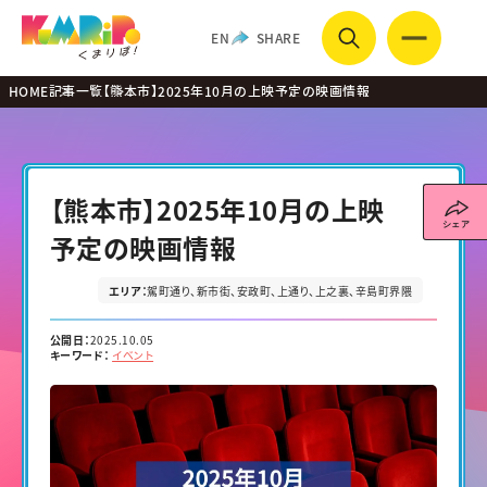
EN
SHARE
HOME
記事一覧
【熊本市】2025年10月の上映予定の映画情報
【熊本市】2025年10月の上映
予定の映画情報
映画
エリア：
駕町通り
新市街
安政町
上通り
上之裏
辛島町界隈
公開日：
2025.10.05
キーワード：
イベント