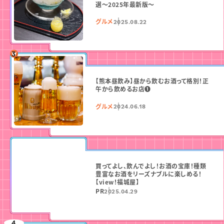
選〜2025年最新版〜
グルメ
2025.08.22
【熊本昼飲み】昼から飲むお酒って格別！正
午から飲めるお店❶
グルメ
2024.06.18
買ってよし、飲んでよし！お酒の宝庫！種類
豊富なお酒をリーズナブルに楽しめる！
【view！福城屋】
PR
2025.04.29