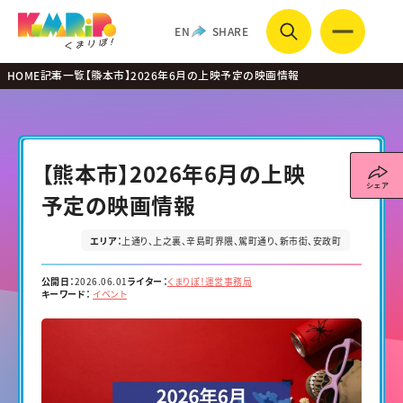
EN
SHARE
HOME
記事一覧
【熊本市】2026年6月の上映予定の映画情報
【熊本市】2026年6月の上映
予定の映画情報
映画
エリア：
上通り
上之裏
辛島町界隈
駕町通り
新市街
安政町
公開日：
2026.06.01
ライター：
くまりぽ！運営事務局
キーワード：
イベント