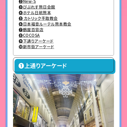
❷New-S
❸びぷれす熊日会館
❹ホテル日航熊本
❺ カトリック手取教会
❻日本福音ルーテル熊本教会
❼鶴屋百貨店
❽COCOSA
❾下通りアーケード
➓新市街アーケード
❶上通りアーケード