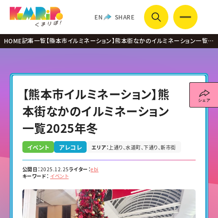
EN
SHARE
HOME
記事一覧
【熊本市イルミネーション】熊本街なかのイルミネーション一覧
2025年冬
【熊本市イルミネーション】熊
本街なかのイルミネーション
一覧2025年冬
イベント
アレコレ
エリア：
上通り
水道町
下通り
新市街
公開日：
2025.12.25
ライター：
ebi
キーワード：
イベント