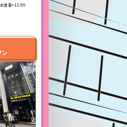
お食事>11:00-
プン