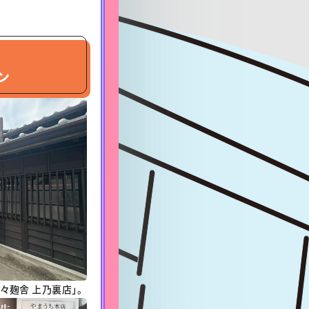
ン
々麹舎 上乃裏店」。