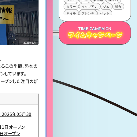
カラー
イタリアン
ジム
朝食
ネイル
フレンチ
ペット
駐輪場
多国籍料理
動物
シェアサービス
TIME CAMPAIGN
タイムキャンペーン
タイムキャンペーン
タイムキャンペーン
。
るこの季節、熊本の
ンしています。
オープンした注目の新
ft 2026年05月30
11日オープン
5日オープン