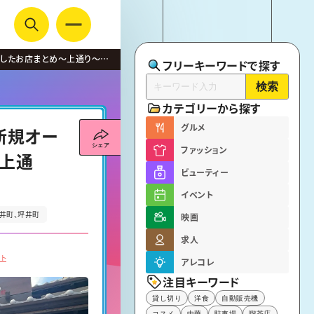
ンしたお店まとめ〜上通り〜
フリーキーワードで探す
検索
カテゴリーから探す
グルメ
新規オー
ファッション
〜上通
ビューティー
イベント
井町
坪井町
映画
求人
ト
アレコレ
注目キーワード
貸し切り
洋食
自動販売機
コスメ
中華
駐車場
喫茶店