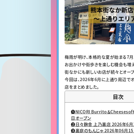
梅雨が明け、本格的な夏が始まる7月
お出かけや街歩きを楽しむ機会も増え
街なかにも新しいお店が続々とオープ
今回は、2026年6月に上通り周辺で
店をまとめました。
目次
❶NICORI Burrito＆Cheeseso
日オープン
❷日々麹舎 上乃裏店 2026年6月
❸裏庭のもんじゃ 2026年06月1