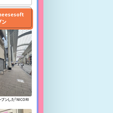
eesesoft
プン
ンした「NICORI