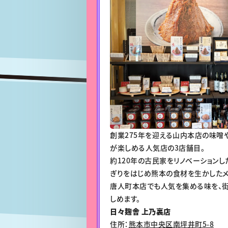
創業275年を迎える山内本店の味噌
が楽しめる人気店の3店舗目。
約120年の古民家をリノベーションし
ぎりをはじめ熊本の食材を生かしたメ
唐人町本店でも人気を集める味を、
しめます。
日々麹舎 上乃裏店
住所：
熊本市中央区南坪井町5-8