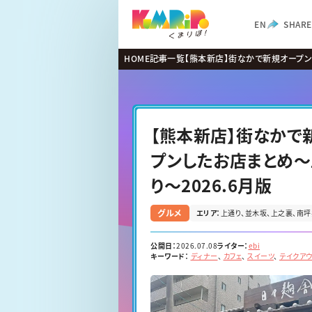
EN
SHARE
HOME
記事一覧
【熊本新店】街なかで新規オープ
2026.6月版
【熊本新店】街なかで
プンしたお店まとめ
り〜2026.6月版
グルメ
エリア：
上通り
並木坂
上之裏
南坪
公開日：
2026.07.08
ライター：
ebi
キーワード：
ディナー
カフェ
スイーツ
テイクアウ