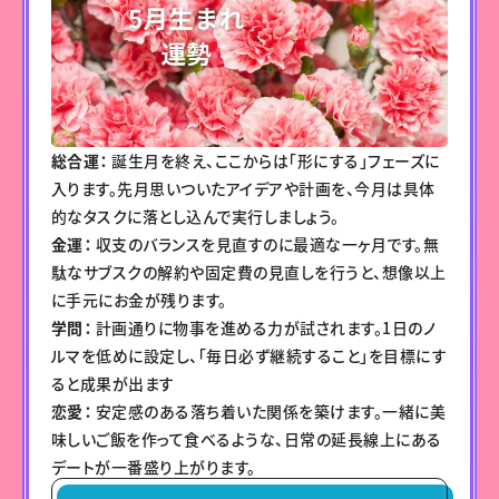
総合運：
誕生月を終え、ここからは「形にする」フェーズに
入ります。先月思いついたアイデアや計画を、今月は具体
的なタスクに落とし込んで実行しましょう。
金運：
収支のバランスを見直すのに最適な一ヶ月です。無
駄なサブスクの解約や固定費の見直しを行うと、想像以上
に手元にお金が残ります。
学問：
計画通りに物事を進める力が試されます。1日のノ
ルマを低めに設定し、「毎日必ず継続すること」を目標にす
ると成果が出ます
恋愛：
安定感のある落ち着いた関係を築けます。一緒に美
味しいご飯を作って食べるような、日常の延長線上にある
デートが一番盛り上がります。