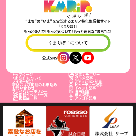
“まち”の“いま”を実況するエリア特化型情報サイト
『くまりぽ！』
もっと楽んで！もっと気づいて！もっと元気な“まち”に！
くまりぽ！について
公式SNS
トップページ
記事カテゴリー
くまりぽ！について
グルメ記事
ライター紹介
ファッション記事
取材および掲載のお申込み
ビューティー記事
お問い合わせ
イベント記事
プライバシーポリシー
映画記事
掲載イベント一覧
求人記事
掲載店一覧
アレコレ記事