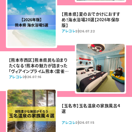
【熊本県】夏のおでかけにおすす
め！海水浴場20選【2026年保存
版】
アレコレ
2026.07.22
【熊本市西区】熊本県民も泊まり
たくなる！熊本の魅力が詰まった
「ヴィアインプライム熊本〈雲雀の
湯〉」が7月22日オープン
アレコレ
2026.07.16
【玉名市】玉名温泉の家族風呂４
選
アレコレ
2026.07.15