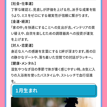
【社会・仕事運】
丁寧な確認と、見直しが評価を上げる月。派手な成果を狙
うより、ミスをゼロにする確実性が信頼に繋がります。
【金運・経済】
「家の中」を快適にすることへの支出が吉。インテリアの買
い替えや、自炊を楽しむための調理器具への投資が運気
を上げます。
【対人・恋愛運】
身近な人への感謝を言葉にすると絆が深まります。雨の日
の静かなデートや、落ち着いた空間での対話がラッキー。
【健康・メンタル】
湿気やつなぎ目の季節で体が重く感じやすい時。お気に入
りの入浴剤を使ったバスタイムや、ストレッチで血行促進
を。
1月生まれ