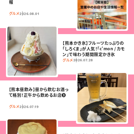
報
グルメ
2026.08.01
【熊本かき氷】フルーツたっぷりの
「しろくま」が人気！「c’mon / カモ
ン」で味わう期間限定かき氷
グルメ
2026.07.28
【熊本昼飲み】昼から飲むお酒っ
て格別！正午から飲めるお店❸
グルメ
2026.07.19