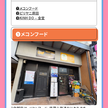
❶メコンフード
❷ビリヤニ原田
❸KINH DO – 金堂
❶メコンフード
1店舗目は、メコンフード。武蔵小路通りにあります。