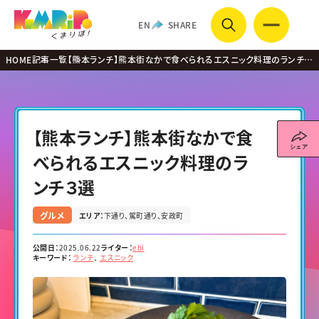
EN
SHARE
HOME
記事一覧
【熊本ランチ】熊本街なかで食べられるエスニック料理のランチ３
選
【熊本ランチ】熊本街なかで食
べられるエスニック料理のラ
ンチ３選
グルメ
エリア：
下通り
駕町通り
安政町
公開日：
2025.06.22
ライター：
ebi
キーワード：
ランチ
エスニック